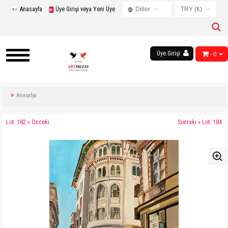
Anasayfa
Üye Girişi veya Yeni Üye
Diller
TRY (₺)
Turkish
USD ($)
English
EUR (€)
Russian
Üye Girişi
- 0
TRY (₺)
French
GBP (£)
Chinese
Germany
Anasafya
Arabic
Lot: 182 « Önceki
Sonraki » Lot: 184