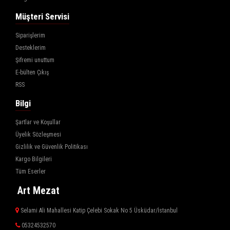
Müşteri Servisi
Siparişlerim
Desteklerim
Şifremi unuttum
E-bülten Çıkış
RSS
Bilgi
Şartlar ve Koşullar
Üyelik Sözleşmesi
Gizlilik ve Güvenlik Politikası
Kargo Bilgileri
Tüm Eserler
Art Mezat
Selami Ali Mahallesi Katip Çelebi Sokak No 5 Üsküdar/İstanbul
05324532570