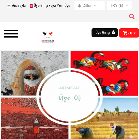
Anasayfa
Üye Girişi veya Yeni Üye
Diller
TRY (₺)
Turkish
USD ($)
English
EUR (€)
Russian
Üye Girişi
- 0
TRY (₺)
French
GBP (£)
Chinese
Germany
Arabic
«
»