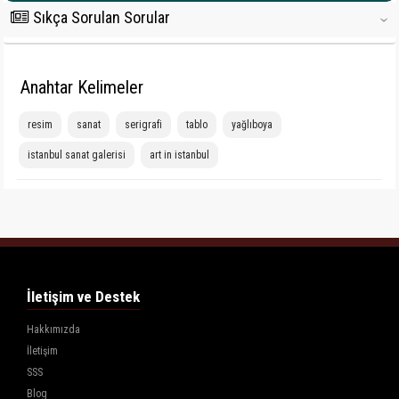
Sıkça Sorulan Sorular
‹
Anahtar Kelimeler
resim
sanat
serigrafi
tablo
yağlıboya
istanbul sanat galerisi
art in istanbul
İletişim ve Destek
Hakkımızda
İletişim
SSS
Blog