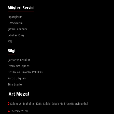
Müşteri Servisi
Siparişlerim
Desteklerim
Şifremi unuttum
E-bülten Çıkış
RSS
Bilgi
Şartlar ve Koşullar
Üyelik Sözleşmesi
Gizlilik ve Güvenlik Politikası
Kargo Bilgileri
Tüm Eserler
Art Mezat
Selami Ali Mahallesi Katip Çelebi Sokak No 5 Üsküdar/İstanbul
05324532570