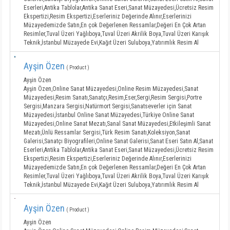
Eserleri,Antika Tablolar,Antika Sanat Eseri,Sanat Müzayedesi,Ücretsiz Resim
Ekspertizi,Resim Ekspertizi,Eserleriniz Değerinde Alınır,Eserlerinizi
Müzayedemizde Satın,En çok Değerlenen Ressamlar,Değeri En Çok Artan
Resimler,Tuval Üzeri Yağlıboya,Tuval Üzeri Akrilik Boya,Tuval Üzeri Karışık
Teknik,İstanbul Müzayede Evi,Kağıt Üzeri Suluboya,Yatırımlık Resim Al
Ayşin Özen
( Product )
Ayşin Özen
Ayşin Özen,Online Sanat Müzayedesi,Online Resim Müzayedesi,Sanat
Müzayedesi,Resim Sanatı,Sanatçı,Resim,Eser,Sergi,Resim Sergisi,Portre
Sergisi,Manzara Sergisi,Natürmort Sergisi,Sanatseverler için Sanat
Müzayedesi,İstanbul Online Sanat Müzayedesi,Türkiye Online Sanat
Müzayedesi,Online Sanat Mezatı,Sanal Sanat Müzayedesi,Etkileşimli Sanat
Mezatı,Ünlü Ressamlar Sergisi,Türk Resim Sanatı,Koleksiyon,Sanat
Galerisi,Sanatçı Biyografileri,Online Sanat Galerisi,Sanat Eseri Satın Al,Sanat
Eserleri,Antika Tablolar,Antika Sanat Eseri,Sanat Müzayedesi,Ücretsiz Resim
Ekspertizi,Resim Ekspertizi,Eserleriniz Değerinde Alınır,Eserlerinizi
Müzayedemizde Satın,En çok Değerlenen Ressamlar,Değeri En Çok Artan
Resimler,Tuval Üzeri Yağlıboya,Tuval Üzeri Akrilik Boya,Tuval Üzeri Karışık
Teknik,İstanbul Müzayede Evi,Kağıt Üzeri Suluboya,Yatırımlık Resim Al
Ayşin Özen
( Product )
Ayşin Özen