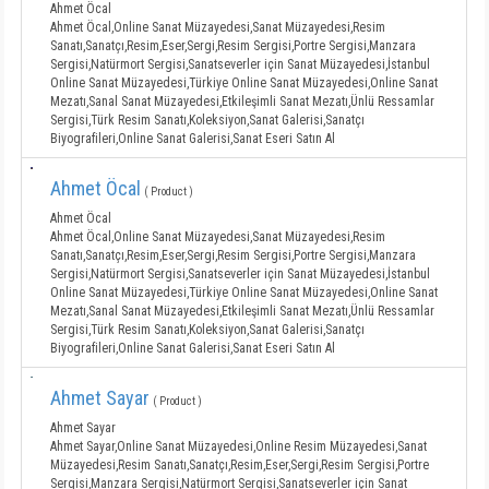
Ahmet Öcal
Ahmet Öcal,Online Sanat Müzayedesi,Sanat Müzayedesi,Resim
Sanatı,Sanatçı,Resim,Eser,Sergi,Resim Sergisi,Portre Sergisi,Manzara
Sergisi,Natürmort Sergisi,Sanatseverler için Sanat Müzayedesi,İstanbul
Online Sanat Müzayedesi,Türkiye Online Sanat Müzayedesi,Online Sanat
Mezatı,Sanal Sanat Müzayedesi,Etkileşimli Sanat Mezatı,Ünlü Ressamlar
Sergisi,Türk Resim Sanatı,Koleksiyon,Sanat Galerisi,Sanatçı
Biyografileri,Online Sanat Galerisi,Sanat Eseri Satın Al
Ahmet Öcal
( Product )
Ahmet Öcal
Ahmet Öcal,Online Sanat Müzayedesi,Sanat Müzayedesi,Resim
Sanatı,Sanatçı,Resim,Eser,Sergi,Resim Sergisi,Portre Sergisi,Manzara
Sergisi,Natürmort Sergisi,Sanatseverler için Sanat Müzayedesi,İstanbul
Online Sanat Müzayedesi,Türkiye Online Sanat Müzayedesi,Online Sanat
Mezatı,Sanal Sanat Müzayedesi,Etkileşimli Sanat Mezatı,Ünlü Ressamlar
Sergisi,Türk Resim Sanatı,Koleksiyon,Sanat Galerisi,Sanatçı
Biyografileri,Online Sanat Galerisi,Sanat Eseri Satın Al
Ahmet Sayar
( Product )
Ahmet Sayar
Ahmet Sayar,Online Sanat Müzayedesi,Online Resim Müzayedesi,Sanat
Müzayedesi,Resim Sanatı,Sanatçı,Resim,Eser,Sergi,Resim Sergisi,Portre
Sergisi,Manzara Sergisi,Natürmort Sergisi,Sanatseverler için Sanat