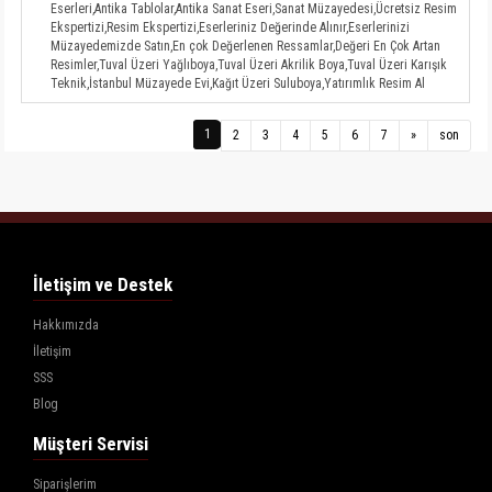
Eserleri,Antika Tablolar,Antika Sanat Eseri,Sanat Müzayedesi,Ücretsiz Resim
Ekspertizi,Resim Ekspertizi,Eserleriniz Değerinde Alınır,Eserlerinizi
Müzayedemizde Satın,En çok Değerlenen Ressamlar,Değeri En Çok Artan
Resimler,Tuval Üzeri Yağlıboya,Tuval Üzeri Akrilik Boya,Tuval Üzeri Karışık
Teknik,İstanbul Müzayede Evi,Kağıt Üzeri Suluboya,Yatırımlık Resim Al
1
2
3
4
5
6
7
»
son
İletişim ve Destek
Hakkımızda
İletişim
SSS
Blog
Müşteri Servisi
Siparişlerim