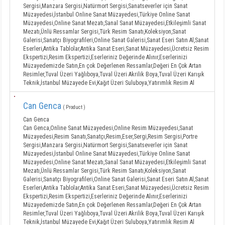
Sergisi,Manzara Sergisi,Natürmort Sergisi,Sanatseverler için Sanat
Müzayedesi,İstanbul Online Sanat Müzayedesi,Türkiye Online Sanat
Müzayedesi,Online Sanat Mezatı,Sanal Sanat Müzayedesi,Etkileşimli Sanat
Mezatı,Ünlü Ressamlar Sergisi,Türk Resim Sanatı,Koleksiyon,Sanat
Galerisi,Sanatçı Biyografileri,Online Sanat Galerisi,Sanat Eseri Satın Al,Sanat
Eserleri,Antika Tablolar,Antika Sanat Eseri,Sanat Müzayedesi,Ücretsiz Resim
Ekspertizi,Resim Ekspertizi,Eserleriniz Değerinde Alınır,Eserlerinizi
Müzayedemizde Satın,En çok Değerlenen Ressamlar,Değeri En Çok Artan
Resimler,Tuval Üzeri Yağlıboya,Tuval Üzeri Akrilik Boya,Tuval Üzeri Karışık
Teknik,İstanbul Müzayede Evi,Kağıt Üzeri Suluboya,Yatırımlık Resim Al
Can Genca
( Product )
Can Genca
Can Genca,Online Sanat Müzayedesi,Online Resim Müzayedesi,Sanat
Müzayedesi,Resim Sanatı,Sanatçı,Resim,Eser,Sergi,Resim Sergisi,Portre
Sergisi,Manzara Sergisi,Natürmort Sergisi,Sanatseverler için Sanat
Müzayedesi,İstanbul Online Sanat Müzayedesi,Türkiye Online Sanat
Müzayedesi,Online Sanat Mezatı,Sanal Sanat Müzayedesi,Etkileşimli Sanat
Mezatı,Ünlü Ressamlar Sergisi,Türk Resim Sanatı,Koleksiyon,Sanat
Galerisi,Sanatçı Biyografileri,Online Sanat Galerisi,Sanat Eseri Satın Al,Sanat
Eserleri,Antika Tablolar,Antika Sanat Eseri,Sanat Müzayedesi,Ücretsiz Resim
Ekspertizi,Resim Ekspertizi,Eserleriniz Değerinde Alınır,Eserlerinizi
Müzayedemizde Satın,En çok Değerlenen Ressamlar,Değeri En Çok Artan
Resimler,Tuval Üzeri Yağlıboya,Tuval Üzeri Akrilik Boya,Tuval Üzeri Karışık
Teknik,İstanbul Müzayede Evi,Kağıt Üzeri Suluboya,Yatırımlık Resim Al