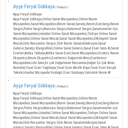
Ayşe Feryal Gökkaya
( Product )
Ayşe Feryal Gökkaya
Ayşe Feryal Gökkaya,Online Sanat Müzayedesi,Online Resim
Müzayedesi,Sanat Müzayedesi,Resim Sanatı,Sanatçı,Resim,Eser,Sergi,Resim
Sergisi,Portre Sergisi,Manzara Sergisi,Natürmort Sergisi,Sanatseverler için
Sanat Müzayedesi,İstanbul Online Sanat Müzayedesi,Türkiye Online Sanat
Müzayedesi,Online Sanat Mezatı,Sanal Sanat Müzayedesi,Etkileşimli Sanat
Mezatı,Ünlü Ressamlar Sergisi,Türk Resim Sanatı,Koleksiyon,Sanat
Galerisi,Sanatçı Biyografileri,Online Sanat Galerisi,Sanat Eseri Satın Al,Sanat
Eserleri,Antika Tablolar,Antika Sanat Eseri,Sanat Müzayedesi,Ücretsiz Resim
Ekspertizi,Resim Ekspertizi,Eserleriniz Değerinde Alınır,Eserlerinizi
Müzayedemizde Satın,En çok Değerlenen Ressamlar,Değeri En Çok Artan
Resimler,Tuval Üzeri Yağlıboya,Tuval Üzeri Akrilik Boya,Tuval Üzeri Karışık
Teknik,İstanbul Müzayede Evi,Kağıt Üzeri Suluboya,Yatırımlık Resim Al
Ayşe Feryal Gökkaya
( Product )
Ayşe Feryal Gökkaya
Ayşe Feryal Gökkaya,Online Sanat Müzayedesi,Online Resim
Müzayedesi,Sanat Müzayedesi,Resim Sanatı,Sanatçı,Resim,Eser,Sergi,Resim
Sergisi,Portre Sergisi,Manzara Sergisi,Natürmort Sergisi,Sanatseverler için
Sanat Müzayedesi,İstanbul Online Sanat Müzayedesi,Türkiye Online Sanat
Müzayedesi,Online Sanat Mezatı,Sanal Sanat Müzayedesi,Etkileşimli Sanat
Mezatı,Ünlü Ressamlar Sergisi,Türk Resim Sanatı,Koleksiyon,Sanat
Galerisi,Sanatçı Biyografileri,Online Sanat Galerisi,Sanat Eseri Satın Al,Sanat