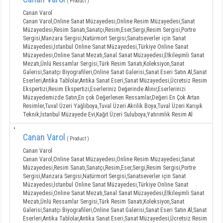
( Product )
Canan Varol
Canan Varol,Online Sanat Müzayedesi,Online Resim Müzayedesi,Sanat
Müzayedesi,Resim Sanatı,Sanatçı,Resim,Eser,Sergi,Resim Sergisi,Portre
Sergisi,Manzara Sergisi,Natürmort Sergisi,Sanatseverler için Sanat
Müzayedesi,İstanbul Online Sanat Müzayedesi,Türkiye Online Sanat
Müzayedesi,Online Sanat Mezatı,Sanal Sanat Müzayedesi,Etkileşimli Sanat
Mezatı,Ünlü Ressamlar Sergisi,Türk Resim Sanatı,Koleksiyon,Sanat
Galerisi,Sanatçı Biyografileri,Online Sanat Galerisi,Sanat Eseri Satın Al,Sanat
Eserleri,Antika Tablolar,Antika Sanat Eseri,Sanat Müzayedesi,Ücretsiz Resim
Ekspertizi,Resim Ekspertizi,Eserleriniz Değerinde Alınır,Eserlerinizi
Müzayedemizde Satın,En çok Değerlenen Ressamlar,Değeri En Çok Artan
Resimler,Tuval Üzeri Yağlıboya,Tuval Üzeri Akrilik Boya,Tuval Üzeri Karışık
Teknik,İstanbul Müzayede Evi,Kağıt Üzeri Suluboya,Yatırımlık Resim Al
Canan Varol
( Product )
Canan Varol
Canan Varol,Online Sanat Müzayedesi,Online Resim Müzayedesi,Sanat
Müzayedesi,Resim Sanatı,Sanatçı,Resim,Eser,Sergi,Resim Sergisi,Portre
Sergisi,Manzara Sergisi,Natürmort Sergisi,Sanatseverler için Sanat
Müzayedesi,İstanbul Online Sanat Müzayedesi,Türkiye Online Sanat
Müzayedesi,Online Sanat Mezatı,Sanal Sanat Müzayedesi,Etkileşimli Sanat
Mezatı,Ünlü Ressamlar Sergisi,Türk Resim Sanatı,Koleksiyon,Sanat
Galerisi,Sanatçı Biyografileri,Online Sanat Galerisi,Sanat Eseri Satın Al,Sanat
Eserleri,Antika Tablolar,Antika Sanat Eseri,Sanat Müzayedesi,Ücretsiz Resim