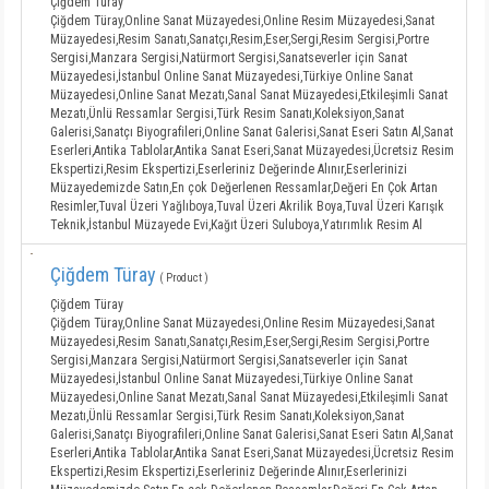
Çiğdem Türay
Çiğdem Türay,Online Sanat Müzayedesi,Online Resim Müzayedesi,Sanat
Müzayedesi,Resim Sanatı,Sanatçı,Resim,Eser,Sergi,Resim Sergisi,Portre
Sergisi,Manzara Sergisi,Natürmort Sergisi,Sanatseverler için Sanat
Müzayedesi,İstanbul Online Sanat Müzayedesi,Türkiye Online Sanat
Müzayedesi,Online Sanat Mezatı,Sanal Sanat Müzayedesi,Etkileşimli Sanat
Mezatı,Ünlü Ressamlar Sergisi,Türk Resim Sanatı,Koleksiyon,Sanat
Galerisi,Sanatçı Biyografileri,Online Sanat Galerisi,Sanat Eseri Satın Al,Sanat
Eserleri,Antika Tablolar,Antika Sanat Eseri,Sanat Müzayedesi,Ücretsiz Resim
Ekspertizi,Resim Ekspertizi,Eserleriniz Değerinde Alınır,Eserlerinizi
Müzayedemizde Satın,En çok Değerlenen Ressamlar,Değeri En Çok Artan
Resimler,Tuval Üzeri Yağlıboya,Tuval Üzeri Akrilik Boya,Tuval Üzeri Karışık
Teknik,İstanbul Müzayede Evi,Kağıt Üzeri Suluboya,Yatırımlık Resim Al
Çiğdem Türay
( Product )
Çiğdem Türay
Çiğdem Türay,Online Sanat Müzayedesi,Online Resim Müzayedesi,Sanat
Müzayedesi,Resim Sanatı,Sanatçı,Resim,Eser,Sergi,Resim Sergisi,Portre
Sergisi,Manzara Sergisi,Natürmort Sergisi,Sanatseverler için Sanat
Müzayedesi,İstanbul Online Sanat Müzayedesi,Türkiye Online Sanat
Müzayedesi,Online Sanat Mezatı,Sanal Sanat Müzayedesi,Etkileşimli Sanat
Mezatı,Ünlü Ressamlar Sergisi,Türk Resim Sanatı,Koleksiyon,Sanat
Galerisi,Sanatçı Biyografileri,Online Sanat Galerisi,Sanat Eseri Satın Al,Sanat
Eserleri,Antika Tablolar,Antika Sanat Eseri,Sanat Müzayedesi,Ücretsiz Resim
Ekspertizi,Resim Ekspertizi,Eserleriniz Değerinde Alınır,Eserlerinizi