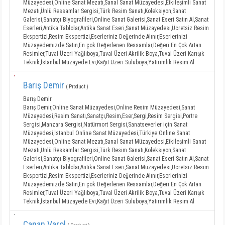
Müzayedesi,Online Sanat Mezatı,Sanal Sanat Müzayedesi,Etkileşimli Sanat
Mezatı,Ünlü Ressamlar Sergisi,Türk Resim Sanatı,Koleksiyon,Sanat
Galerisi,Sanatçı Biyografileri,Online Sanat Galerisi,Sanat Eseri Satın Al,Sanat
Eserleri,Antika Tablolar,Antika Sanat Eseri,Sanat Müzayedesi,Ücretsiz Resim
Ekspertizi,Resim Ekspertizi,Eserleriniz Değerinde Alınır,Eserlerinizi
Müzayedemizde Satın,En çok Değerlenen Ressamlar,Değeri En Çok Artan
Resimler,Tuval Üzeri Yağlıboya,Tuval Üzeri Akrilik Boya,Tuval Üzeri Karışık
Teknik,İstanbul Müzayede Evi,Kağıt Üzeri Suluboya,Yatırımlık Resim Al
Barış Demir
( Product )
Barış Demir
Barış Demir,Online Sanat Müzayedesi,Online Resim Müzayedesi,Sanat
Müzayedesi,Resim Sanatı,Sanatçı,Resim,Eser,Sergi,Resim Sergisi,Portre
Sergisi,Manzara Sergisi,Natürmort Sergisi,Sanatseverler için Sanat
Müzayedesi,İstanbul Online Sanat Müzayedesi,Türkiye Online Sanat
Müzayedesi,Online Sanat Mezatı,Sanal Sanat Müzayedesi,Etkileşimli Sanat
Mezatı,Ünlü Ressamlar Sergisi,Türk Resim Sanatı,Koleksiyon,Sanat
Galerisi,Sanatçı Biyografileri,Online Sanat Galerisi,Sanat Eseri Satın Al,Sanat
Eserleri,Antika Tablolar,Antika Sanat Eseri,Sanat Müzayedesi,Ücretsiz Resim
Ekspertizi,Resim Ekspertizi,Eserleriniz Değerinde Alınır,Eserlerinizi
Müzayedemizde Satın,En çok Değerlenen Ressamlar,Değeri En Çok Artan
Resimler,Tuval Üzeri Yağlıboya,Tuval Üzeri Akrilik Boya,Tuval Üzeri Karışık
Teknik,İstanbul Müzayede Evi,Kağıt Üzeri Suluboya,Yatırımlık Resim Al
Canan Varol