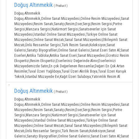
Doğuş Altınmekik
( Product )
Doğuş Altınmekik
Doğuş Altınmekik,Online Sanat Müzayedesi,Online Resim Müzayedesi,Sanat
Müzayedesi,Resim Sanatı,Sanatçı,Resim,Eser,Sergi,Resim Sergisi,Portre
Sergisi,Manzara Sergisi,Natürmort Sergisi,Sanatseverler için Sanat
Müzayedesi,İstanbul Online Sanat Müzayedesi,Türkiye Online Sanat
Müzayedesi,Online Sanat Mezatı,Sanal Sanat Müzayedesi,Etkileşimli Sanat
Mezatı,Ünlü Ressamlar Sergisi,Türk Resim Sanatı,Koleksiyon,Sanat
Galerisi,Sanatçı Biyografileri,Online Sanat Galerisi,Sanat Eseri Satın Al,Sanat
Eserleri,Antika Tablolar,Antika Sanat Eseri,Sanat Müzayedesi,Ücretsiz Resim
Ekspertizi,Resim Ekspertizi,Eserleriniz Değerinde Alınır,Eserlerinizi
Müzayedemizde Satın,En çok Değerlenen Ressamlar,Değeri En Çok Artan
Resimler,Tuval Üzeri Yağlıboya,Tuval Üzeri Akrilik Boya,Tuval Üzeri Karışık
Teknik,İstanbul Müzayede Evi,Kağıt Üzeri Suluboya,Yatırımlık Resim Al
Doğuş Altınmekik
( Product )
Doğuş Altınmekik
Doğuş Altınmekik,Online Sanat Müzayedesi,Online Resim Müzayedesi,Sanat
Müzayedesi,Resim Sanatı,Sanatçı,Resim,Eser,Sergi,Resim Sergisi,Portre
Sergisi,Manzara Sergisi,Natürmort Sergisi,Sanatseverler için Sanat
Müzayedesi,İstanbul Online Sanat Müzayedesi,Türkiye Online Sanat
Müzayedesi,Online Sanat Mezatı,Sanal Sanat Müzayedesi,Etkileşimli Sanat
Mezatı,Ünlü Ressamlar Sergisi,Türk Resim Sanatı,Koleksiyon,Sanat
Galerisi,Sanatçı Biyografileri,Online Sanat Galerisi,Sanat Eseri Satın Al,Sanat