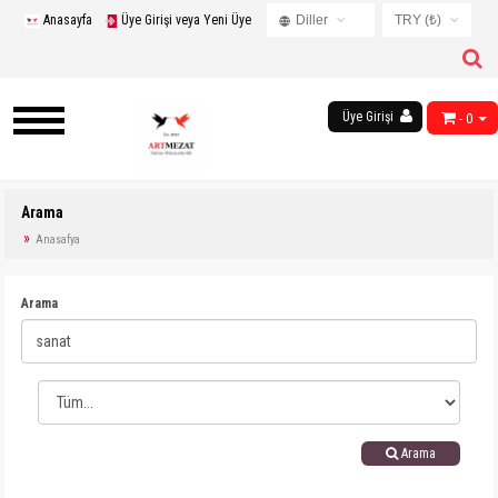
Anasayfa
Üye Girişi veya Yeni Üye
Diller
TRY (₺)
Turkish
USD ($)
English
EUR (€)
Russian
Üye Girişi
- 0
TRY (₺)
French
GBP (£)
Chinese
Germany
Arama
Arabic
Anasafya
Arama
Arama