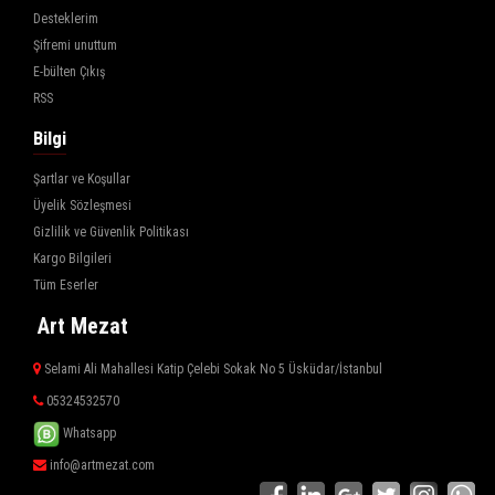
Desteklerim
Şifremi unuttum
E-bülten Çıkış
RSS
Bilgi
Şartlar ve Koşullar
Üyelik Sözleşmesi
Gizlilik ve Güvenlik Politikası
Kargo Bilgileri
Tüm Eserler
Art Mezat
Selami Ali Mahallesi Katip Çelebi Sokak No 5 Üsküdar/İstanbul
05324532570
Whatsapp
info@artmezat.com