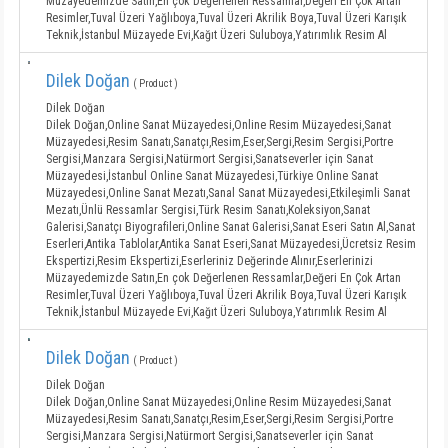
Müzayedemizde Satın,En çok Değerlenen Ressamlar,Değeri En Çok Artan
Resimler,Tuval Üzeri Yağlıboya,Tuval Üzeri Akrilik Boya,Tuval Üzeri Karışık
Teknik,İstanbul Müzayede Evi,Kağıt Üzeri Suluboya,Yatırımlık Resim Al
Dilek Doğan
( Product )
Dilek Doğan
Dilek Doğan,Online Sanat Müzayedesi,Online Resim Müzayedesi,Sanat
Müzayedesi,Resim Sanatı,Sanatçı,Resim,Eser,Sergi,Resim Sergisi,Portre
Sergisi,Manzara Sergisi,Natürmort Sergisi,Sanatseverler için Sanat
Müzayedesi,İstanbul Online Sanat Müzayedesi,Türkiye Online Sanat
Müzayedesi,Online Sanat Mezatı,Sanal Sanat Müzayedesi,Etkileşimli Sanat
Mezatı,Ünlü Ressamlar Sergisi,Türk Resim Sanatı,Koleksiyon,Sanat
Galerisi,Sanatçı Biyografileri,Online Sanat Galerisi,Sanat Eseri Satın Al,Sanat
Eserleri,Antika Tablolar,Antika Sanat Eseri,Sanat Müzayedesi,Ücretsiz Resim
Ekspertizi,Resim Ekspertizi,Eserleriniz Değerinde Alınır,Eserlerinizi
Müzayedemizde Satın,En çok Değerlenen Ressamlar,Değeri En Çok Artan
Resimler,Tuval Üzeri Yağlıboya,Tuval Üzeri Akrilik Boya,Tuval Üzeri Karışık
Teknik,İstanbul Müzayede Evi,Kağıt Üzeri Suluboya,Yatırımlık Resim Al
Dilek Doğan
( Product )
Dilek Doğan
Dilek Doğan,Online Sanat Müzayedesi,Online Resim Müzayedesi,Sanat
Müzayedesi,Resim Sanatı,Sanatçı,Resim,Eser,Sergi,Resim Sergisi,Portre
Sergisi,Manzara Sergisi,Natürmort Sergisi,Sanatseverler için Sanat