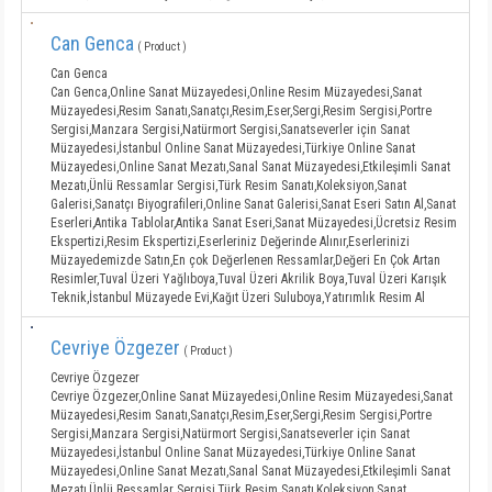
Can Genca
( Product )
Can Genca
Can Genca,Online Sanat Müzayedesi,Online Resim Müzayedesi,Sanat
Müzayedesi,Resim Sanatı,Sanatçı,Resim,Eser,Sergi,Resim Sergisi,Portre
Sergisi,Manzara Sergisi,Natürmort Sergisi,Sanatseverler için Sanat
Müzayedesi,İstanbul Online Sanat Müzayedesi,Türkiye Online Sanat
Müzayedesi,Online Sanat Mezatı,Sanal Sanat Müzayedesi,Etkileşimli Sanat
Mezatı,Ünlü Ressamlar Sergisi,Türk Resim Sanatı,Koleksiyon,Sanat
Galerisi,Sanatçı Biyografileri,Online Sanat Galerisi,Sanat Eseri Satın Al,Sanat
Eserleri,Antika Tablolar,Antika Sanat Eseri,Sanat Müzayedesi,Ücretsiz Resim
Ekspertizi,Resim Ekspertizi,Eserleriniz Değerinde Alınır,Eserlerinizi
Müzayedemizde Satın,En çok Değerlenen Ressamlar,Değeri En Çok Artan
Resimler,Tuval Üzeri Yağlıboya,Tuval Üzeri Akrilik Boya,Tuval Üzeri Karışık
Teknik,İstanbul Müzayede Evi,Kağıt Üzeri Suluboya,Yatırımlık Resim Al
Cevriye Özgezer
( Product )
Cevriye Özgezer
Cevriye Özgezer,Online Sanat Müzayedesi,Online Resim Müzayedesi,Sanat
Müzayedesi,Resim Sanatı,Sanatçı,Resim,Eser,Sergi,Resim Sergisi,Portre
Sergisi,Manzara Sergisi,Natürmort Sergisi,Sanatseverler için Sanat
Müzayedesi,İstanbul Online Sanat Müzayedesi,Türkiye Online Sanat
Müzayedesi,Online Sanat Mezatı,Sanal Sanat Müzayedesi,Etkileşimli Sanat
Mezatı,Ünlü Ressamlar Sergisi,Türk Resim Sanatı,Koleksiyon,Sanat