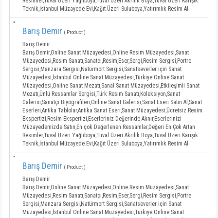
Resimler,Tuval Üzeri Yağlıboya,Tuval Üzeri Akrilik Boya,Tuval Üzeri Karışık
Teknik,İstanbul Müzayede Evi,Kağıt Üzeri Suluboya,Yatırımlık Resim Al
Barış Demir
( Product )
Barış Demir
Barış Demir,Online Sanat Müzayedesi,Online Resim Müzayedesi,Sanat
Müzayedesi,Resim Sanatı,Sanatçı,Resim,Eser,Sergi,Resim Sergisi,Portre
Sergisi,Manzara Sergisi,Natürmort Sergisi,Sanatseverler için Sanat
Müzayedesi,İstanbul Online Sanat Müzayedesi,Türkiye Online Sanat
Müzayedesi,Online Sanat Mezatı,Sanal Sanat Müzayedesi,Etkileşimli Sanat
Mezatı,Ünlü Ressamlar Sergisi,Türk Resim Sanatı,Koleksiyon,Sanat
Galerisi,Sanatçı Biyografileri,Online Sanat Galerisi,Sanat Eseri Satın Al,Sanat
Eserleri,Antika Tablolar,Antika Sanat Eseri,Sanat Müzayedesi,Ücretsiz Resim
Ekspertizi,Resim Ekspertizi,Eserleriniz Değerinde Alınır,Eserlerinizi
Müzayedemizde Satın,En çok Değerlenen Ressamlar,Değeri En Çok Artan
Resimler,Tuval Üzeri Yağlıboya,Tuval Üzeri Akrilik Boya,Tuval Üzeri Karışık
Teknik,İstanbul Müzayede Evi,Kağıt Üzeri Suluboya,Yatırımlık Resim Al
Barış Demir
( Product )
Barış Demir
Barış Demir,Online Sanat Müzayedesi,Online Resim Müzayedesi,Sanat
Müzayedesi,Resim Sanatı,Sanatçı,Resim,Eser,Sergi,Resim Sergisi,Portre
Sergisi,Manzara Sergisi,Natürmort Sergisi,Sanatseverler için Sanat
Müzayedesi,İstanbul Online Sanat Müzayedesi,Türkiye Online Sanat