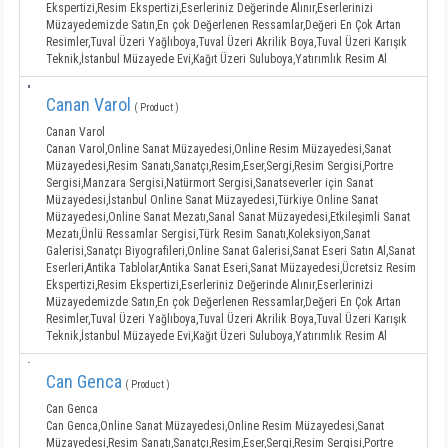
Ekspertizi,Resim Ekspertizi,Eserleriniz Değerinde Alınır,Eserlerinizi
Müzayedemizde Satın,En çok Değerlenen Ressamlar,Değeri En Çok Artan
Resimler,Tuval Üzeri Yağlıboya,Tuval Üzeri Akrilik Boya,Tuval Üzeri Karışık
Teknik,İstanbul Müzayede Evi,Kağıt Üzeri Suluboya,Yatırımlık Resim Al
Canan Varol
( Product )
Canan Varol
Canan Varol,Online Sanat Müzayedesi,Online Resim Müzayedesi,Sanat
Müzayedesi,Resim Sanatı,Sanatçı,Resim,Eser,Sergi,Resim Sergisi,Portre
Sergisi,Manzara Sergisi,Natürmort Sergisi,Sanatseverler için Sanat
Müzayedesi,İstanbul Online Sanat Müzayedesi,Türkiye Online Sanat
Müzayedesi,Online Sanat Mezatı,Sanal Sanat Müzayedesi,Etkileşimli Sanat
Mezatı,Ünlü Ressamlar Sergisi,Türk Resim Sanatı,Koleksiyon,Sanat
Galerisi,Sanatçı Biyografileri,Online Sanat Galerisi,Sanat Eseri Satın Al,Sanat
Eserleri,Antika Tablolar,Antika Sanat Eseri,Sanat Müzayedesi,Ücretsiz Resim
Ekspertizi,Resim Ekspertizi,Eserleriniz Değerinde Alınır,Eserlerinizi
Müzayedemizde Satın,En çok Değerlenen Ressamlar,Değeri En Çok Artan
Resimler,Tuval Üzeri Yağlıboya,Tuval Üzeri Akrilik Boya,Tuval Üzeri Karışık
Teknik,İstanbul Müzayede Evi,Kağıt Üzeri Suluboya,Yatırımlık Resim Al
Can Genca
( Product )
Can Genca
Can Genca,Online Sanat Müzayedesi,Online Resim Müzayedesi,Sanat
Müzayedesi,Resim Sanatı,Sanatçı,Resim,Eser,Sergi,Resim Sergisi,Portre