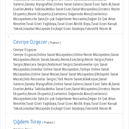
Galerisi,Sanatçı Biyografileri,Online Sanat Galerisi,Sanat Eseri Satın Al,Sanat
Eserleri,Antika Tablolar,Antika Sanat Eseri,Sanat Müzayedesi,Ücretsiz Resim
Ekspertizi,Resim Ekspertizi,Eserleriniz Değerinde Alınır,Eserlerinizi
Müzayedemizde Satın,En çok Değerlenen Ressamlar,Değeri En Çok Artan
Resimler,Tuval Üzeri Yağlıboya,Tuval Üzeri Akrilik Boya,Tuval Üzeri Karışık
Teknik,İstanbul Müzayede Evi,Kağıt Üzeri Suluboya,Yatırımlık Resim Al
Cevriye Özgezer
( Product )
Cevriye Özgezer
Cevriye Özgezer,Online Sanat Müzayedesi,Online Resim Müzayedesi,Sanat
Müzayedesi,Resim Sanatı,Sanatçı,Resim,Eser,Sergi,Resim Sergisi,Portre
Sergisi,Manzara Sergisi,Natürmort Sergisi,Sanatseverler için Sanat
Müzayedesi,İstanbul Online Sanat Müzayedesi,Türkiye Online Sanat
Müzayedesi,Online Sanat Mezatı,Sanal Sanat Müzayedesi,Etkileşimli Sanat
Mezatı,Ünlü Ressamlar Sergisi,Türk Resim Sanatı,Koleksiyon,Sanat
Galerisi,Sanatçı Biyografileri,Online Sanat Galerisi,Sanat Eseri Satın Al,Sanat
Eserleri,Antika Tablolar,Antika Sanat Eseri,Sanat Müzayedesi,Ücretsiz Resim
Ekspertizi,Resim Ekspertizi,Eserleriniz Değerinde Alınır,Eserlerinizi
Müzayedemizde Satın,En çok Değerlenen Ressamlar,Değeri En Çok Artan
Resimler,Tuval Üzeri Yağlıboya,Tuval Üzeri Akrilik Boya,Tuval Üzeri Karışık
Teknik,İstanbul Müzayede Evi,Kağıt Üzeri Suluboya,Yatırımlık Resim Al
Çiğdem Türay
( Product )