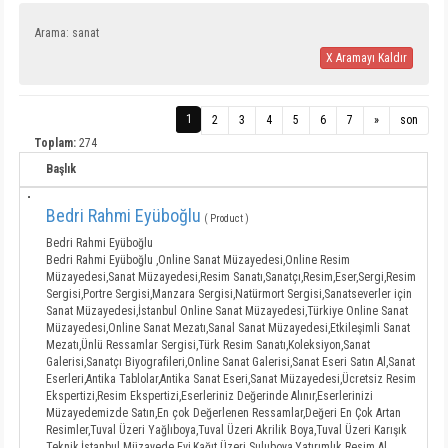
Arama: sanat
X Aramayı Kaldır
1
2
3
4
5
6
7
»
son
Toplam:
274
Başlık
Bedri Rahmi Eyüboğlu
( Product )
Bedri Rahmi Eyüboğlu
Bedri Rahmi Eyüboğlu ,Online Sanat Müzayedesi,Online Resim
Müzayedesi,Sanat Müzayedesi,Resim Sanatı,Sanatçı,Resim,Eser,Sergi,Resim
Sergisi,Portre Sergisi,Manzara Sergisi,Natürmort Sergisi,Sanatseverler için
Sanat Müzayedesi,İstanbul Online Sanat Müzayedesi,Türkiye Online Sanat
Müzayedesi,Online Sanat Mezatı,Sanal Sanat Müzayedesi,Etkileşimli Sanat
Mezatı,Ünlü Ressamlar Sergisi,Türk Resim Sanatı,Koleksiyon,Sanat
Galerisi,Sanatçı Biyografileri,Online Sanat Galerisi,Sanat Eseri Satın Al,Sanat
Eserleri,Antika Tablolar,Antika Sanat Eseri,Sanat Müzayedesi,Ücretsiz Resim
Ekspertizi,Resim Ekspertizi,Eserleriniz Değerinde Alınır,Eserlerinizi
Müzayedemizde Satın,En çok Değerlenen Ressamlar,Değeri En Çok Artan
Resimler,Tuval Üzeri Yağlıboya,Tuval Üzeri Akrilik Boya,Tuval Üzeri Karışık
Teknik,İstanbul Müzayede Evi,Kağıt Üzeri Suluboya,Yatırımlık Resim Al