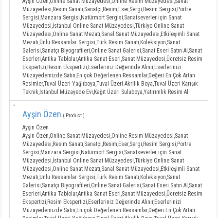
Ayşin Özen,Online Sanat Müzayedesi,Online Resim Müzayedesi,Sanat
Müzayedesi,Resim Sanatı,Sanatçı,Resim,Eser,Sergi,Resim Sergisi,Portre
Sergisi,Manzara Sergisi,Natürmort Sergisi,Sanatseverler için Sanat
Müzayedesi,İstanbul Online Sanat Müzayedesi,Türkiye Online Sanat
Müzayedesi,Online Sanat Mezatı,Sanal Sanat Müzayedesi,Etkileşimli Sanat
Mezatı,Ünlü Ressamlar Sergisi,Türk Resim Sanatı,Koleksiyon,Sanat
Galerisi,Sanatçı Biyografileri,Online Sanat Galerisi,Sanat Eseri Satın Al,Sanat
Eserleri,Antika Tablolar,Antika Sanat Eseri,Sanat Müzayedesi,Ücretsiz Resim
Ekspertizi,Resim Ekspertizi,Eserleriniz Değerinde Alınır,Eserlerinizi
Müzayedemizde Satın,En çok Değerlenen Ressamlar,Değeri En Çok Artan
Resimler,Tuval Üzeri Yağlıboya,Tuval Üzeri Akrilik Boya,Tuval Üzeri Karışık
Teknik,İstanbul Müzayede Evi,Kağıt Üzeri Suluboya,Yatırımlık Resim Al
Ayşin Özen
( Product )
Ayşin Özen
Ayşin Özen,Online Sanat Müzayedesi,Online Resim Müzayedesi,Sanat
Müzayedesi,Resim Sanatı,Sanatçı,Resim,Eser,Sergi,Resim Sergisi,Portre
Sergisi,Manzara Sergisi,Natürmort Sergisi,Sanatseverler için Sanat
Müzayedesi,İstanbul Online Sanat Müzayedesi,Türkiye Online Sanat
Müzayedesi,Online Sanat Mezatı,Sanal Sanat Müzayedesi,Etkileşimli Sanat
Mezatı,Ünlü Ressamlar Sergisi,Türk Resim Sanatı,Koleksiyon,Sanat
Galerisi,Sanatçı Biyografileri,Online Sanat Galerisi,Sanat Eseri Satın Al,Sanat
Eserleri,Antika Tablolar,Antika Sanat Eseri,Sanat Müzayedesi,Ücretsiz Resim
Ekspertizi,Resim Ekspertizi,Eserleriniz Değerinde Alınır,Eserlerinizi
Müzayedemizde Satın,En çok Değerlenen Ressamlar,Değeri En Çok Artan