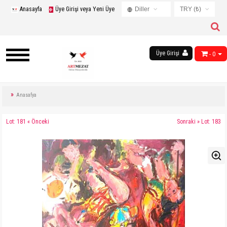
Anasayfa
Üye Girişi veya Yeni Üye
Diller
TRY (₺)
Turkish
USD ($)
English
EUR (€)
Russian
Üye Girişi
- 0
TRY (₺)
French
GBP (£)
Chinese
Germany
Anasafya
Arabic
Lot: 181 « Önceki
Sonraki » Lot: 183