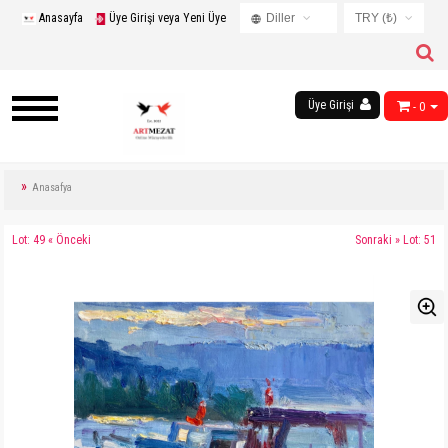
Anasayfa
Üye Girişi veya Yeni Üye
Diller
TRY (₺)
Turkish
USD ($)
English
EUR (€)
Russian
Üye Girişi
- 0
TRY (₺)
French
GBP (£)
Chinese
Germany
Anasafya
Arabic
Lot: 49 « Önceki
Sonraki » Lot: 51