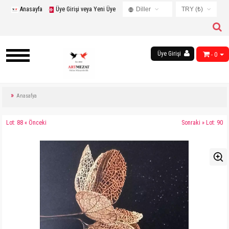
Anasayfa
Üye Girişi veya Yeni Üye
Diller
TRY (₺)
Turkish
USD ($)
English
EUR (€)
Russian
Üye Girişi
- 0
TRY (₺)
French
GBP (£)
Chinese
Germany
Anasafya
Arabic
Lot: 88 « Önceki
Sonraki » Lot: 90