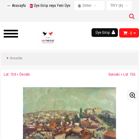
Anasayfa
Üye Girişi veya Yeni Üye
Diller
TRY (₺)
Turkish
USD ($)
English
EUR (€)
Russian
Üye Girişi
- 0
TRY (₺)
French
GBP (£)
Chinese
Germany
Anasafya
Arabic
Lot: 154 « Önceki
Sonraki » Lot: 156