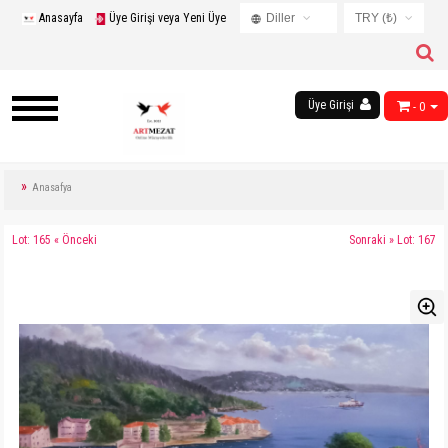
Anasayfa
Üye Girişi veya Yeni Üye
Diller
TRY (₺)
Turkish
USD ($)
English
EUR (€)
Russian
Üye Girişi
- 0
TRY (₺)
French
GBP (£)
Chinese
Germany
Anasafya
Arabic
Lot: 165 « Önceki
Sonraki » Lot: 167