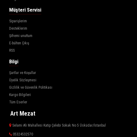
Müşteri Servisi
Siparişlerim
Desteklerim
Şifremi unuttum
E-bülten Çıkış
RSS
Bilgi
Şartlar ve Koşullar
Üyelik Sözleşmesi
Gizlilik ve Güvenlik Politikası
Kargo Bilgileri
Tüm Eserler
Art Mezat
Selami Ali Mahallesi Katip Çelebi Sokak No 5 Üsküdar/İstanbul
05324532570