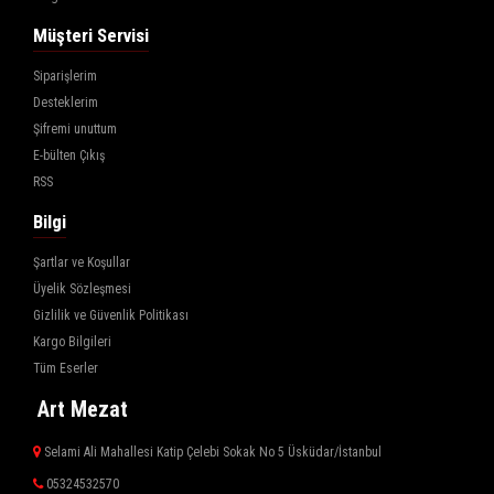
Müşteri Servisi
Siparişlerim
Desteklerim
Şifremi unuttum
E-bülten Çıkış
RSS
Bilgi
Şartlar ve Koşullar
Üyelik Sözleşmesi
Gizlilik ve Güvenlik Politikası
Kargo Bilgileri
Tüm Eserler
Art Mezat
Selami Ali Mahallesi Katip Çelebi Sokak No 5 Üsküdar/İstanbul
05324532570