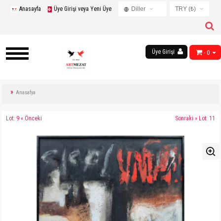
Anasayfa
Üye Girişi veya Yeni Üye
Diller
TRY (₺)
Turkish
USD ($)
English
EUR (€)
Russian
Üye Girişi
- 0
TRY (₺)
French
GBP (£)
Chinese
Germany
Anasafya
Arabic
Lot: 9 « Önceki
Sonraki » Lot: 11