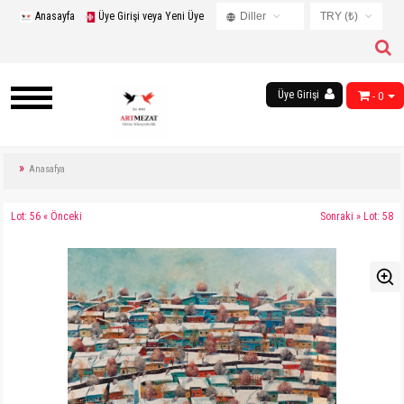
Anasayfa
Üye Girişi veya Yeni Üye
Diller
TRY (₺)
Turkish
USD ($)
English
EUR (€)
Russian
Üye Girişi
- 0
TRY (₺)
French
GBP (£)
Chinese
Germany
Anasafya
Arabic
Lot: 56 « Önceki
Sonraki » Lot: 58