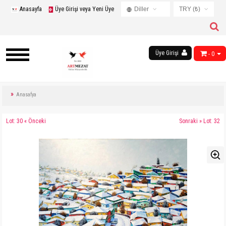
Anasayfa
Üye Girişi veya Yeni Üye
Diller
TRY (₺)
Turkish
USD ($)
English
EUR (€)
Russian
Üye Girişi
- 0
TRY (₺)
French
GBP (£)
Chinese
Germany
Anasafya
Arabic
Lot: 30 « Önceki
Sonraki » Lot: 32