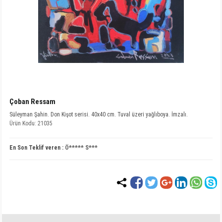
Çoban Ressam
Süleyman Şahin. Don Kişot serisi. 40x40 cm. Tuval üzeri yağlıboya. İmzalı.
Ürün Kodu: 21035
En Son Teklif veren :
Ö***** S***