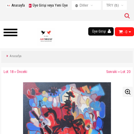
Anasayfa
Üye Girişi veya Yeni Üye
Diller
TRY (₺)
Turkish
USD ($)
English
EUR (€)
Russian
Üye Girişi
- 0
TRY (₺)
French
GBP (£)
Chinese
Germany
Anasafya
Arabic
Lot: 18 « Önceki
Sonraki » Lot: 20