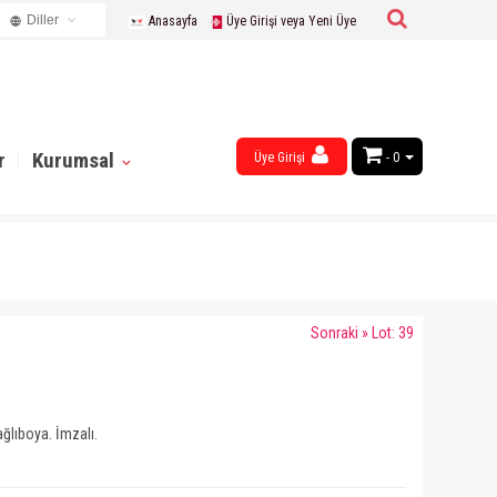
Diller
Anasayfa
Üye Girişi veya Yeni Üye
Turkish
English
Russian
French
r
Kurumsal
Üye Girişi
- 0
Chinese
Germany
Arabic
Sonraki » Lot: 39
ğlıboya. İmzalı.