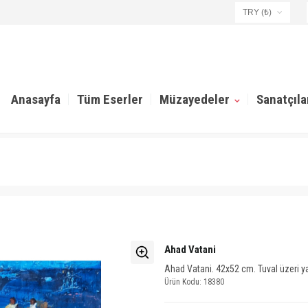
TRY (₺)
USD ($)
EUR (€)
TRY (₺)
GBP (£)
Anasayfa
Tüm Eserler
Müzayedeler
Sanatçıla
Ahad Vatani
Ahad Vatani. 42x52 cm. Tuval üzeri ya
Ürün Kodu: 18380