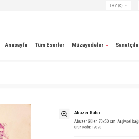
TRY (₺)
USD ($)
EUR (€)
TRY (₺)
GBP (£)
Anasayfa
Tüm Eserler
Müzayedeler
Sanatçıla
Abuzer Güler
Abuzer Güler. 70x50 cm. Arşivsel kağıt 
Ürün Kodu: 19590