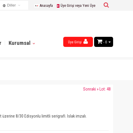
Diller
Anasayfa
Üye Girişi veya Yeni Üye
Turkish
English
Russian
French
r
Kurumsal
Üye Girişi
- 0
Chinese
Germany
Arabic
Sonraki » Lot: 48
üzerine 8/30 Edisyonlu limitli serigrafi. Islak imzalı.